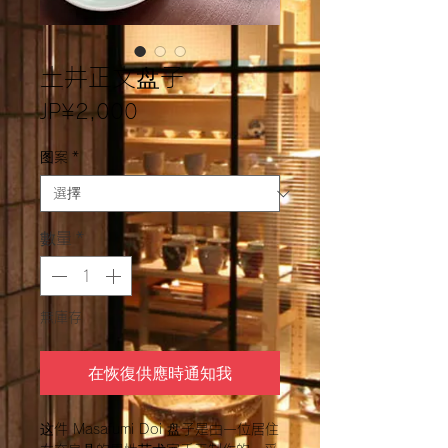
土井正文盘子
價
JP¥2,000
格
图案
*
數量
*
無庫存
在恢復供應時通知我
这件 Masafumi Doi 盘子是由一位居住