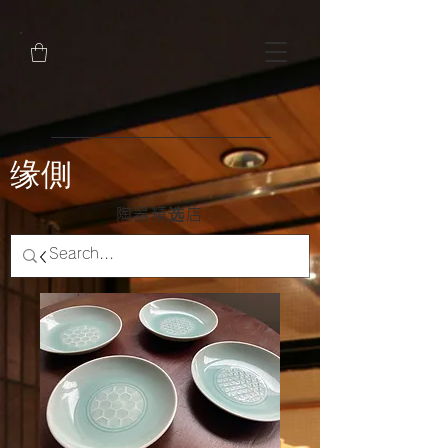
缘側
陶器精选店