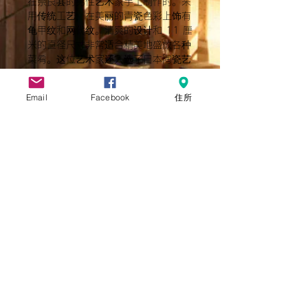
在奈良县的男性艺术家手工制作的。采
用传统工艺，在美丽的青瓷色彩上饰有
龟甲纹和网代纹。清爽的设计和 11 厘
米的直径尺寸非常适合精美地盛放各种
菜肴。这位艺术家还入选了日本陶瓷艺
术展，这证明了他作品的高品质。推荐
给那些想要享受手工制品的温暖和传统
Email
Facebook
住所
之美的人。
邮资
运送范围仅限日本境内
另外，全国统一收费1000日元。
服务条款
Cookie 政策
基于特定商业交易法的描述