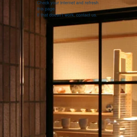
Check your internet and refresh
this page.
If that doesn’t work, contact us.