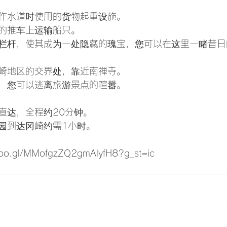
作水道时使用的货物起重设施。
的推车上运输船只。
栏杆，使其成为一处隐藏的瑰宝，您可以在这里一睹昔日
崎地区的交界处，靠近南禅寺。
，您可以逃离旅游景点的喧嚣。
直达，全程约20分钟。
园到达冈崎约需1小时。
goo.gl/MMofgzZQ2gmAlyfH8?g_st=ic