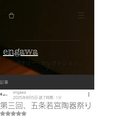
engawa
​ポテリー・セレクトショッ
プ
記事
engawa
2025年8月5日
読了時間: 1分
第三回、五条若宮陶器祭り
5つ星のうちNaNと評価されています。