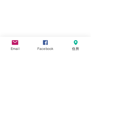
Email
Facebook
住所
コメント
0.0 / 5（0）
涼のうつわ