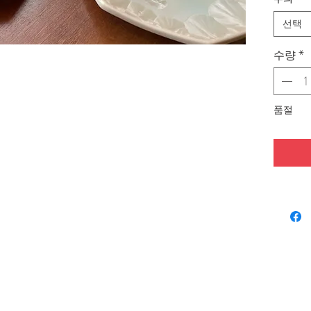
선택
수량
*
품절