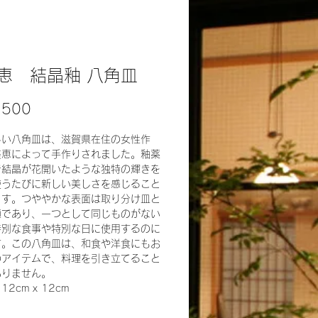
恵 結晶釉 八角皿
가
,500
격
しい八角皿は、滋賀県在住の女性作
美恵によって手作りされました。釉薬
で結晶が花開いたような独特の輝きを
使うたびに新しい美しさを感じること
ます。つややかな表面は取り分け皿と
適であり、一つとして同じものがない
特別な食事や特別な日に使用するのに
す。この八角皿は、和食や洋食にもお
のアイテムで、料理を引き立てること
ありません。
2cm x 12cm