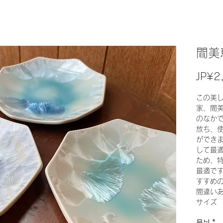
間美
JP¥2
この美
家、間
のなか
放ち、
ができ
して最
ため、
最適で
すすめ
間違い
サイズ 1
무늬
*